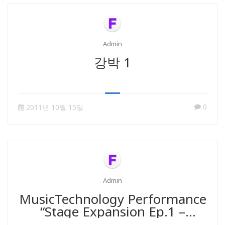
Admin
강박 1
0
2011년 10월 15일
Admin
MusicTechnology Performance
“Stage Expansion Ep.1 –
Musical Gesture”