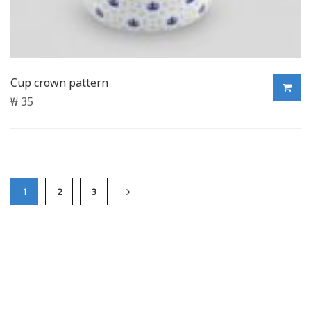
Cup crown pattern
₩
35
1
2
3