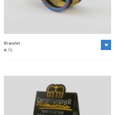
Bracelet
₩
15