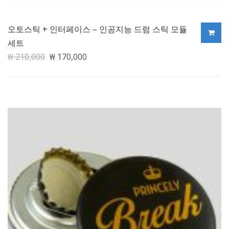
오토스틱 + 인터페이스 – 인공지능 드럼 스틱 모듈
세트
원
현
₩
210,000
₩
170,000
래
재
가
가
격:
격:
₩ 210,000.
₩ 170,000.