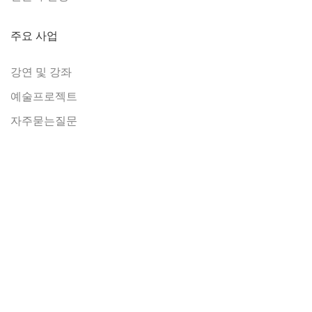
주요 사업
강연 및 강좌
예술프로젝트
자주묻는질문
지원
아카데미 공지
연구보고서
자주묻는질문
전문가센터
융합프로젝트