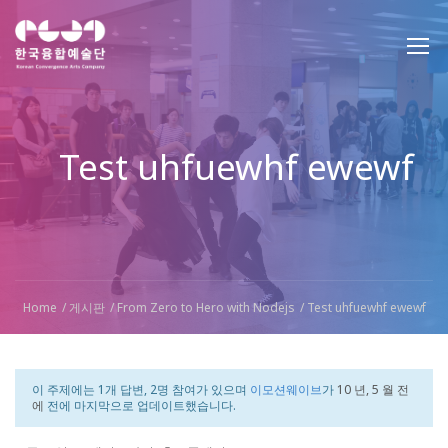
Test uhfuewhf ewewf
Home
게시판
From Zero to Hero with Nodejs
Test uhfuewhf ewewf
이 주제에는 1개 답변, 2명 참여가 있으며
이모션웨이브
가
10 년, 5 월 전
에
전에 마지막으로 업데이트했습니다.