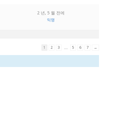
2 년, 5 월 전에
익명
1
2
3
…
5
6
7
→