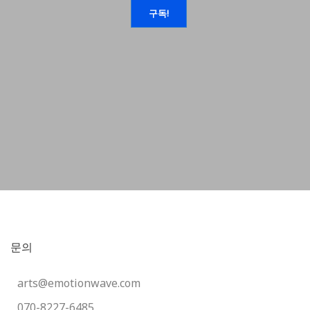
문의
arts@emotionwave.com
070-8227-6485