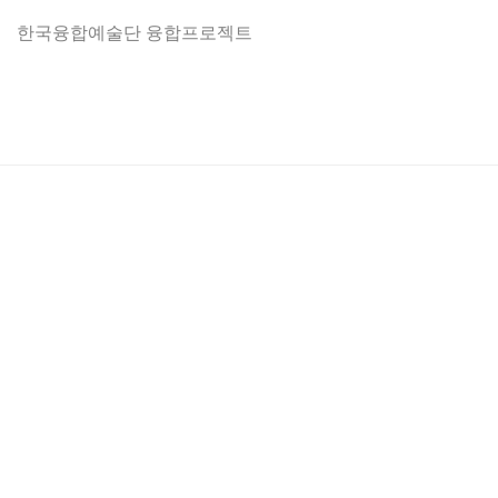
한국융합예술단 융합프로젝트
강연 및 공연
AI 프로젝트
한국융합예술단