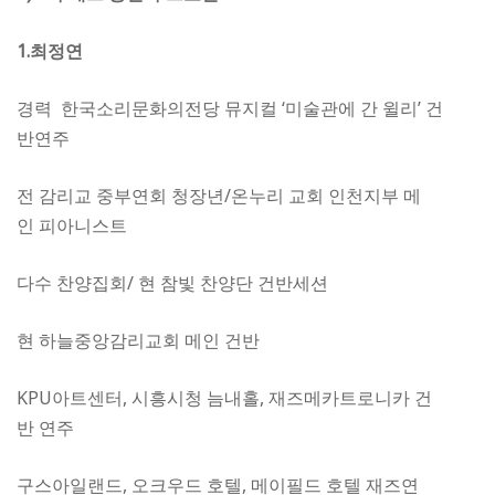
1.최정연
경력 한국소리문화의전당 뮤지컬 ‘미술관에 간 윌리’ 건
반연주
전 감리교 중부연회 청장년/온누리 교회 인천지부 메
인 피아니스트
다수 찬양집회/ 현 참빛 찬양단 건반세션
현 하늘중앙감리교회 메인 건반
KPU아트센터, 시흥시청 늠내홀, 재즈메카트로니카 건
반 연주
구스아일랜드, 오크우드 호텔, 메이필드 호텔 재즈연