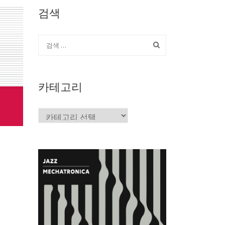
검색
카테고리
카
테
고
리