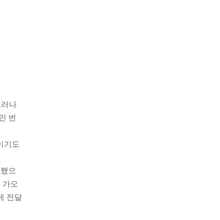
그러나
인 번
곳이기도
신했으
 가오
게 전달