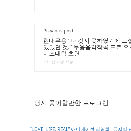
Previous post
현대무용 "다 갖지 못하였기에 느
있었던 것." 무용음악작곡 도쿄 
미즈대학 초연
2011년 12월 15일
당시 좋아할만한 프로그램
“LOVE, LIFE, REAL” 애니메이션 상영회
뮤지컬 