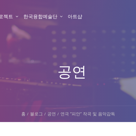
프로젝트
한국융합예술단
아트샵
공연
홈
블로그
공연
연극 “피안” 작곡 및 음악감독