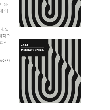
머니와
에 이
. 있
기계적으
고 선
 돌아간