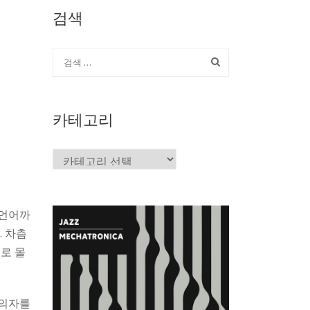
검색
카테고리
카
테
고
리
 언어까
. 차츰
로 몰
주의자를