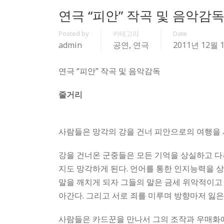
연극 “피안” 작곡 및 음악감
Posted by
카테고리
Date
admin
공연
,
연극
2011년 12월 
연극 “피안” 작곡 및 음악감독
줄거리
사람들은 망각의 강을 건너 피안으로의 여행을 
강을 건너온 군중들은 모든 기억을 상실하고 다른
지도 망각하게 된다. 언어를 통한 인지능력을 
말을 깨치게 되자 그들의 말은 금세 위악적이고
아간다. 그리고 서로 죄를 미루며 방향마저 잃은
사람들은 카드꾼을 만나서 그의 조작과 우매화