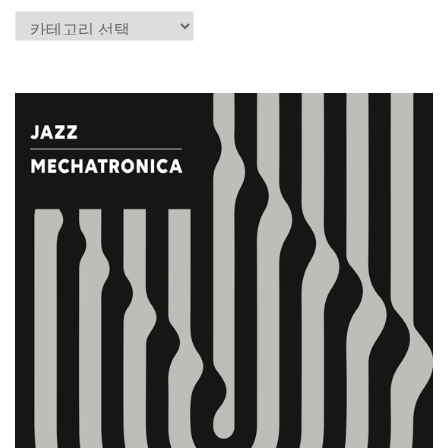
카
테
고
리