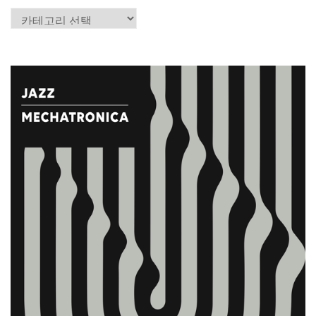
카
테
고
리