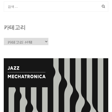
카테고리
카
테
고
리