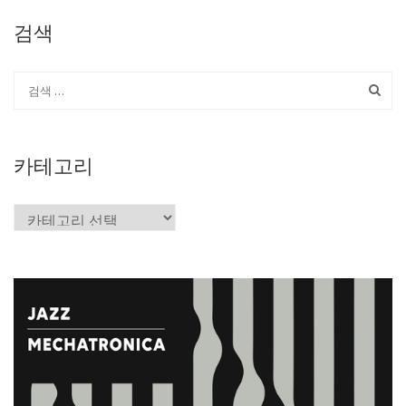
검색
카테고리
카
테
고
리