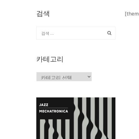
검색
[them
카테고리
카
테
고
리