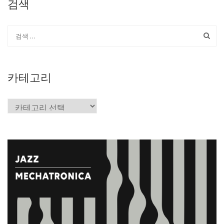
검색
카테고리
카
테
고
리