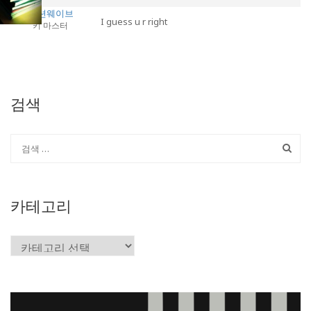
이모션웨이브
I guess u r right
키 마스터
검색
카테고리
카
테
고
리