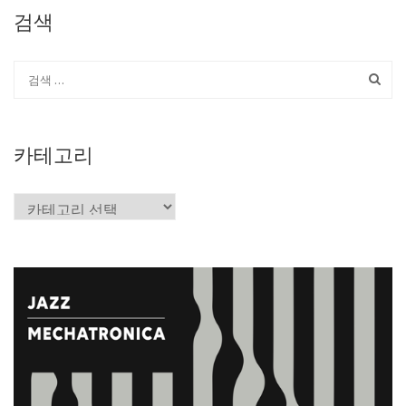
검색
카테고리
카
테
고
리