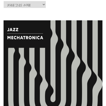
카
테
고
리