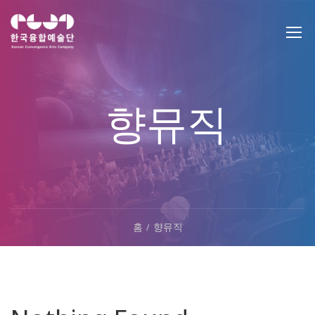
향뮤직
홈
향뮤직