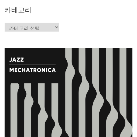
카테고리
카
테
고
리