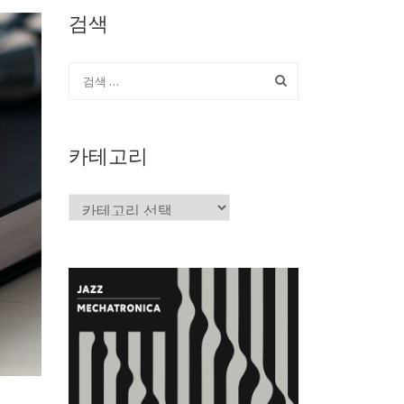
검색
카테고리
카
테
고
리