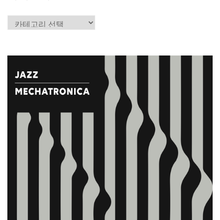
카
테
고
리