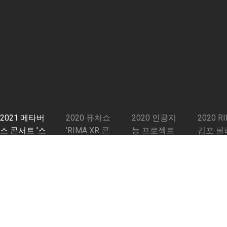
2021 메타버
2020 퓨처쇼
2020 인공지
2020 R
스 콘서트 '스
'RIMA XR 콘
능 프로젝트
김포 필
페이스 메카트
서트'
'국악 메카트
오케스
로니카'
로니카'
'AR 콘
최신 프로그램