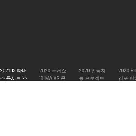
2021 메타버
2020 퓨처쇼
2020 인공지
2020 R
스 콘서트 '스
'RIMA XR 콘
능 프로젝트
김포 필
페이스 메카트
서트'
'국악 메카트
오케스
로니카'
로니카'
'AR 콘
최신 프로그램