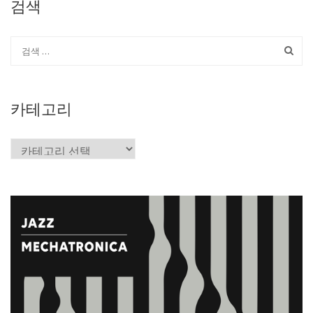
검색
카테고리
카
테
고
리