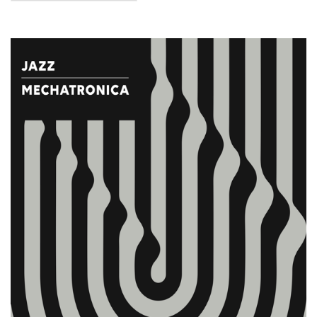
테
고
리