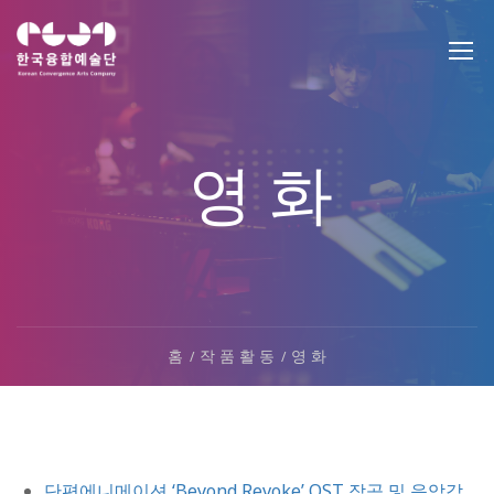
영 화
홈
작 품 활 동
영 화
단편에니메이션 ‘Beyond Revoke’ OST 작곡 및 음악감