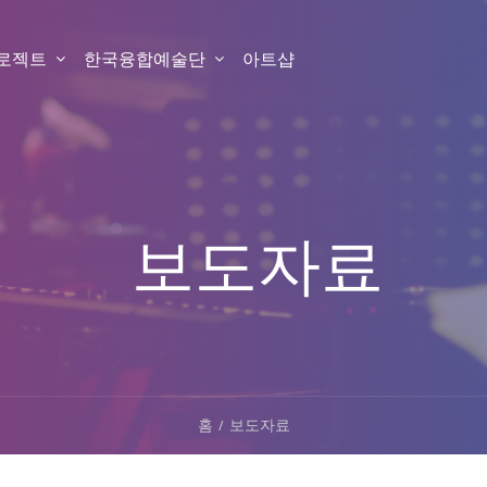
프로젝트
한국융합예술단
아트샵
보도자료
홈
보도자료